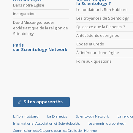
la Scientology ?
Dans notre Église
Le fondateur L. Ron Hubbard
Inauguration
Les croyances de Scientology
David Miscavige, leader
Qu’est-ce que la Dianetics ?
ecclésiastique de la religion de
Scientology
Antécédents et origines
Codes et Credo
Paris
sur Scientology Network
À l’intérieur d’une église
Foire aux questions
Sites apparentés
L. Ron Hubbard
La Dianetics
Scientology Network
La religi
International Association of Scientologists
Le chemin du bonheur
Commission des Citoyens pour les Droits de l’Homme