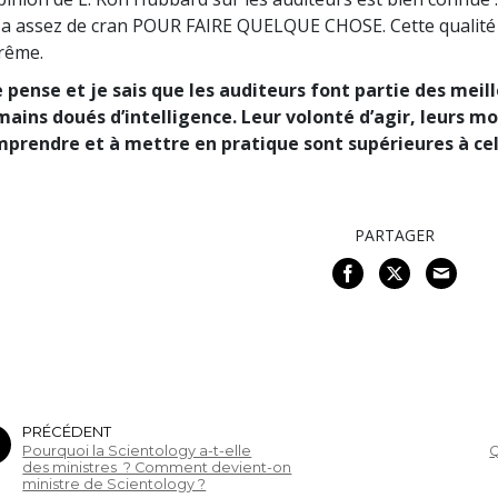
 a assez de cran POUR FAIRE QUELQUE CHOSE. Cette qualité 
rême.
e pense et je sais que les auditeurs font partie des meil
ains doués d’intelligence. Leur volonté d’agir, leurs mo
prendre et à mettre en pratique sont supérieures à cel
PARTAGER
PRÉCÉDENT
Pourquoi la Scientology a-t-elle
Q
des ministres ? Comment devient-on
ministre de Scientology ?