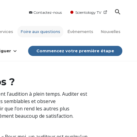
Contactez-nous
Scientology TV
ervices
Foire aux questions
Évènements
Nouvelles
iguer
Commencez votre première étape
s ?
nt l’audition à plein temps. Auditer est
ses semblables et observe
r que l’on rend les autres plus
rément beaucoup de satisfaction.
: « Pour moi, un auditeur est quelqu’un