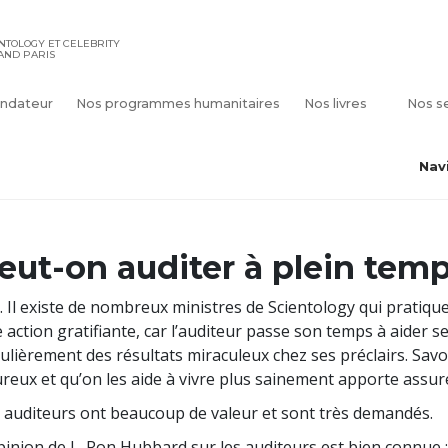
ENTOLOGY ET CELEBRITY
AND PARIS
ndateur
Nos programmes humanitaires
Nos livres
Nos s
Nav
eut-on auditer à plein temp
. Il existe de nombreux ministres de Scientology qui pratique
 action gratifiante, car l’auditeur passe son temps à aider 
ulièrement des résultats miraculeux chez ses préclairs. Savoi
reux et qu’on les aide à vivre plus sainement apporte assu
 auditeurs ont beaucoup de valeur et sont très demandés.
pinion de L. Ron Hubbard sur les auditeurs est bien connue 