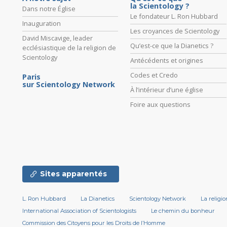
la Scientology ?
Dans notre Église
Le fondateur L. Ron Hubbard
Inauguration
Les croyances de Scientology
David Miscavige, leader
Qu’est-ce que la Dianetics ?
ecclésiastique de la religion de
Scientology
Antécédents et origines
Codes et Credo
Paris
sur Scientology Network
À l’intérieur d’une église
Foire aux questions
Sites apparentés
L. Ron Hubbard
La Dianetics
Scientology Network
La religi
International Association of Scientologists
Le chemin du bonheur
Commission des Citoyens pour les Droits de l’Homme