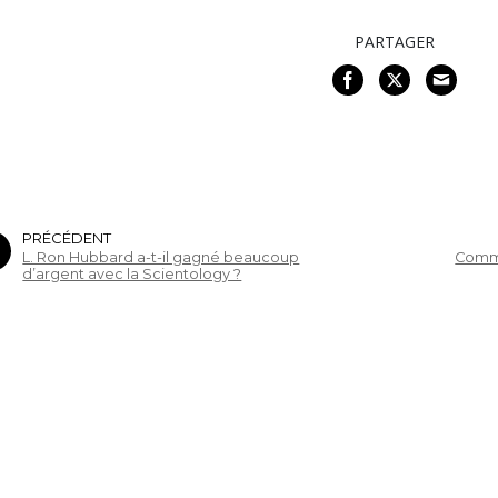
PARTAGER
PRÉCÉDENT
L. Ron Hubbard a-t-il gagné beaucoup
Comme
d’argent avec la Scientology ?