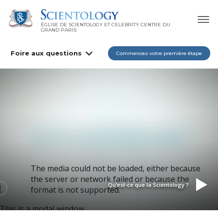
ÉGLISE DE SCIENTOLOGY ET CELEBRITY CENTRE DU
GRAND PARIS
Foire aux questions
Commencez votre première étape
The media could not be loaded, either because
the server or network failed or because the
Qu’est-ce que la Scientology ?
format is not supported.
This is a modal window.