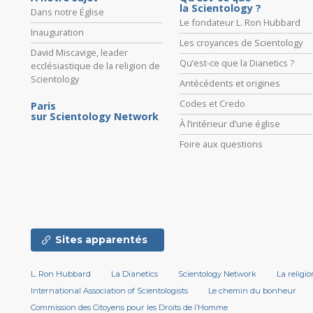
la Scientology ?
Dans notre Église
Le fondateur L. Ron Hubbard
Inauguration
Les croyances de Scientology
David Miscavige, leader
Qu’est-ce que la Dianetics ?
ecclésiastique de la religion de
Scientology
Antécédents et origines
Codes et Credo
Paris
sur Scientology Network
À l’intérieur d’une église
Foire aux questions
Sites apparentés
L. Ron Hubbard
La Dianetics
Scientology Network
La religi
International Association of Scientologists
Le chemin du bonheur
Commission des Citoyens pour les Droits de l’Homme