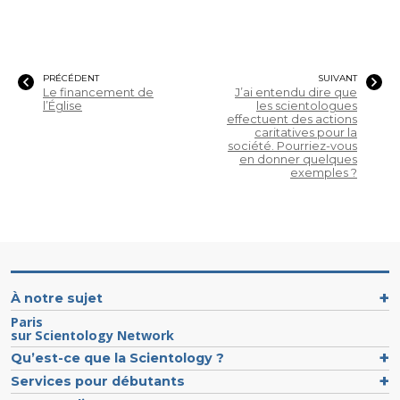
PRÉCÉDENT
SUIVANT
Le financement de
J’ai entendu dire que
l’Église
les scientologues
effectuent des actions
a-t-elle
caritatives pour la
société. Pourriez-vous
en donner quelques
exemples ?
À notre sujet
A-t-elle
Paris
sur Scientology Network
considère-t-elle
Qu’est-ce que la Scientology ?
Services pour débutants