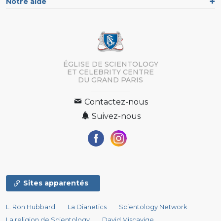
Notre aide
ÉGLISE DE SCIENTOLOGY
a-t-elle
ET CELEBRITY CENTRE
DU GRAND PARIS
Contactez-nous
Suivez-nous
A-t-elle
Sites apparentés
considère-t-elle
L. Ron Hubbard
La Dianetics
Scientology Network
La religion de Scientology
David Miscavige