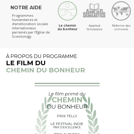
NOTRE AIDE
Programmes
humanitaires et
d’amélioration sociale
Le chemin
Applied
Réforme des
internationaux
du bonheur
Scholastics
criminels
parrainés par l’Église de
Scientology
À PROPOS DU PROGRAMME
LE FILM DU
CHEMIN DU BONHEUR
Le film primé du
CHEMIN
DU BONHEUR
PRIX TELLY
LE FESTIVAL INDIE
PRIX D’EXCELLENCE